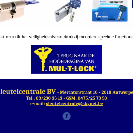
atform tilt het veiligheidsniveau dankzij meerdere speciale functional
Sleutelcentrale BV
- Mercatorstraat 10 - 2018 Antwerp
Tel.: 03/230 35 13 - GSM: 0475/25 73 53
e-mail:
sleutelcentrale@skynet.be